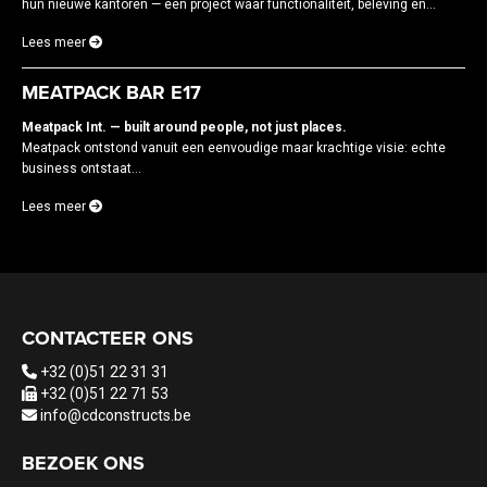
hun nieuwe kantoren — een project waar functionaliteit, beleving en...
Lees meer
MEATPACK BAR E17
Meatpack Int. — built around people, not just places.
Meatpack ontstond vanuit een eenvoudige maar krachtige visie: echte
business ontstaat...
Lees meer
CONTACTEER ONS
+32 (0)51 22 31 31
+32 (0)51 22 71 53
info@cdconstructs.be
BEZOEK ONS