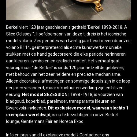
Berkel viert 120 jaar geschiedenis getiteld 'Berkel 1898-2018. A
Slice Odissey ”. Hoofdpersoon van deze tijdreis is het iconische
model volano. Zes periodes van twintig jaar beschreven door zes
volano B114, geïnterpreteerd als echte kunstwerken: unieke
stukken met de hand gedecoreerd die elke periode herinneren
aan kleuren, symbolen en grafisch motief. Het verhaal gaat
voorbij, maar "de Berkel" is sinds 120 jaar hetzelfde gebleven,
met behoud van het zeer heldere en precieze mechanisme.
Alleen decoraties, afmetingen en sommige details zijn in de loop
der jaren veranderd, maar structuur en werking zijn en blijven
eeuwig.
Het model SEZESSION
| 1898 -1918, is voorzien van
bladgoud, koperblad, parelmoer, transparante kleuren en
Swarovski-invloeden.
Dit exclusieve model, waarvan slechts 1
exemplaar wereldwijd
, is nu te bezichtigen in onze Berkel
lounge, Gentlemans Fair en Horeca Expo.
Info en prijs van dit exclusieve model? Contacteer ons