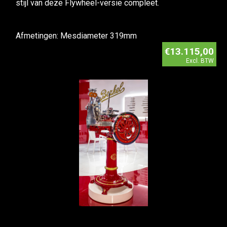
stijl van deze Flywheel-versie compleet.
Afmetingen: Mesdiameter 319mm
€13.115,00
Excl. BTW