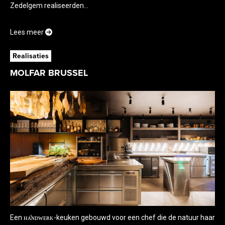
Zedelgem realiseerden...
Lees meer
Realisaties
MOLFAR BRUSSEL
Een ʜᴀ̊ɴᴅᴡᴇʀᴋ-keuken gebouwd voor een chef die de natuur haar