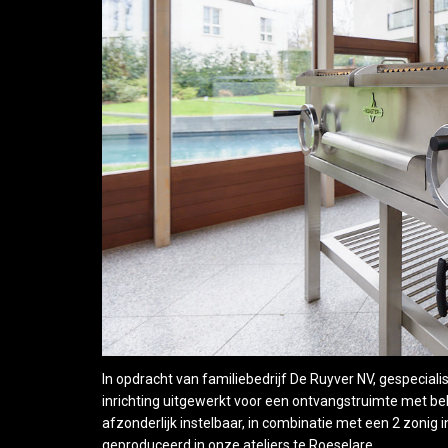
In opdracht van familiebedrijf De Ruyver NV, gespecia
inrichting uitgewerkt voor een ontvangstruimte met be
afzonderlijk instelbaar, in combinatie met een 2 zonig i
geproduceerd in onze ateliers te Roeselare.