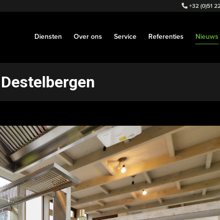
+32 (0)51 22
Diensten
Over ons
Service
Referenties
Nieuws
 Destelbergen