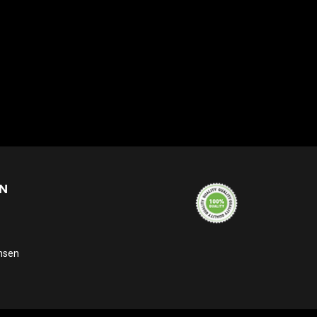
N
ensen