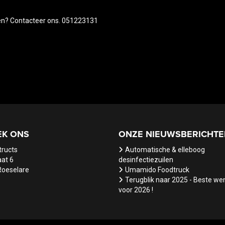
en? Contacteer ons. 051223131
EK ONS
ONZE NIEUWSBERICHTE
tructs
Automatische & elleboog
at 6
desinfectiezuilen
Roeselare
Umamido Foodtruck
Terugblik naar 2025 - Beste w
voor 2026 !