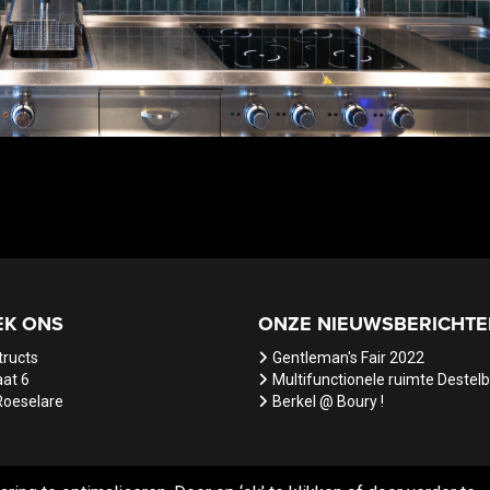
EK ONS
ONZE NIEUWSBERICHTE
tructs
Gentleman's Fair 2022
at 6
Multifunctionele ruimte Destel
Roeselare
Berkel @ Boury !