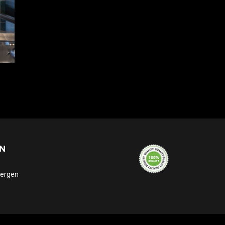
N
bergen