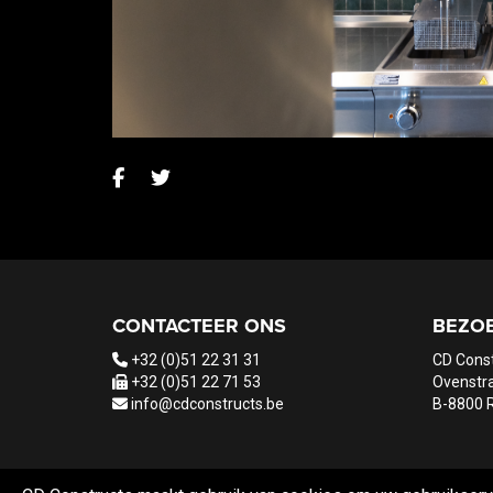
CONTACTEER ONS
BEZO
+32 (0)51 22 31 31
CD Cons
+32 (0)51 22 71 53
Ovenstra
info@cdconstructs.be
B-8800 