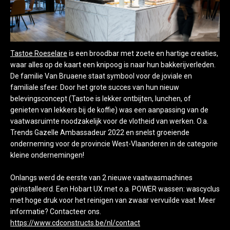
Tastoe Roeselare
is een broodbar met zoete en hartige creaties,
waar alles op de kaart een knipoog is naar hun bakkerijverleden.
De familie Van Bruaene staat symbool voor de joviale en
familiale sfeer. Door het grote succes van hun nieuw
belevingsconcept (Tastoe is lekker ontbijten, lunchen, of
genieten van lekkers bij de koffie) was een aanpassing van de
vaatwasruimte noodzakelijk voor de vlotheid van werken. O.a.
Trends Gazelle Ambassadeur 2022 en snelst groeiende
onderneming voor de provincie West-Vlaanderen in de categorie
kleine ondernemingen!
Onlangs werd de eerste van 2 nieuwe vaatwasmachines
geïnstalleerd. Een Hobart UX met o.a. POWER wassen: wascyclus
met hoge druk voor het reinigen van zwaar vervuilde vaat. Meer
informatie? Contacteer ons.
https://www.cdconstructs.be/nl/contact