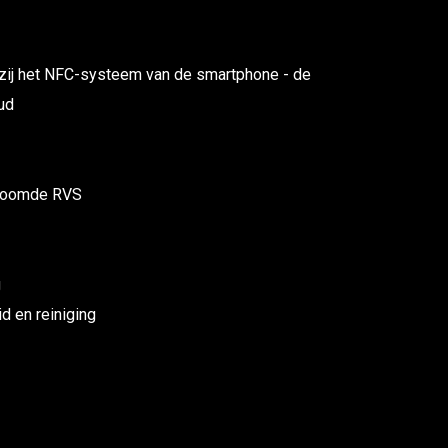
kzij het NFC-systeem van de smartphone - de
oud
hroomde RVS
g
d en reiniging