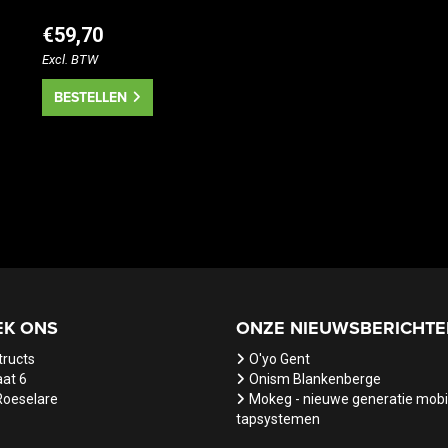
€59,70
Excl. BTW
BESTELLEN
EK ONS
ONZE NIEUWSBERICHTE
tructs
O'yo Gent
at 6
Onism Blankenberge
Roeselare
Mokeg - nieuwe generatie mobi
tapsystemen