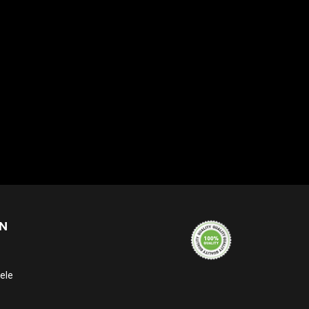
N
ele