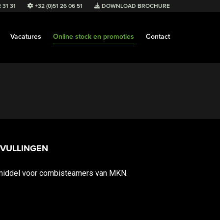
 31 31
+32 (0)51 26 06 51
DOWNLOAD BROCHURE
Vacatures
Online stock en promoties
Contact
 VULLINGEN
smiddel voor combisteamers van MKN.