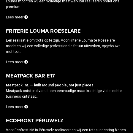
Louma mochten wij een volledige maatwerk bar realiseren onder ons
premium...
Lees meer
FRITERIE LOUMA ROESELARE
Een realisatie om trots op te zijn. Voor Friterie Louma te Roeselare
mochten wij een volledige professionele frituur uitwerken, opgebouwd
met top...
Lees meer
MEATPACK BAR E17
Meatpack Int. — built around people, not just places.
Meatpack ontstond vanuit een eenvoudige maar krachtige visie: echte
business ontstaat...
Lees meer
ECOFROST PÉRUWELZ
Voor Ecofrost NV in Péruwelz realiseerden wij een totaalinrichting binnen