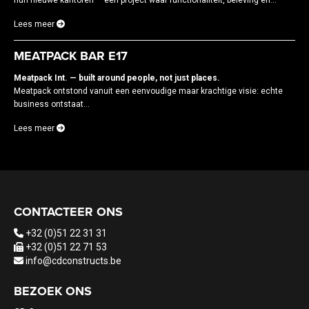
hun nieuwe kantoren — een project waar functionaliteit, beleving en...
Lees meer
MEATPACK BAR E17
Meatpack Int. — built around people, not just places.
Meatpack ontstond vanuit een eenvoudige maar krachtige visie: echte
business ontstaat...
Lees meer
CONTACTEER ONS
+32 (0)51 22 31 31
+32 (0)51 22 71 53
info@cdconstructs.be
BEZOEK ONS