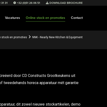
 31 31
+32 (0)51 26 06 51
DOWNLOAD BROCHURE
Vacatures
Online stock en promoties
Contact
e stock en promoties
NNK - Nearly New Kitchen & Equipment
creëerd door CD Constructs Grootkeukens uit
of tweedehands horeca apparatuur mét garantie
paratuur, dit zowel nieuwe stockartikelen, demo