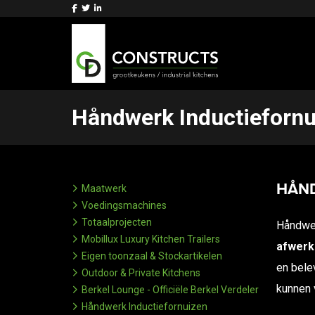
Håndwerk Inductiefornu
HÅND
Maatwerk
Voedingsmachines
Totaalprojecten
Håndwer
Mobillux Luxury Kitchen Trailers
afwerk
Eigen toonzaal & Stockartikelen
en belev
Outdoor & Private Kitchens
kunnen 
Berkel Lounge - Officiële Berkel Verdeler
Håndwerk Inductiefornuizen