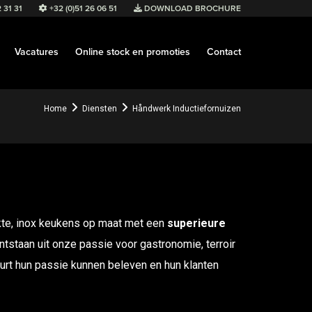
 31 31
+32 (0)51 26 06 51
DOWNLOAD BROCHURE
Vacatures
Online stock en promoties
Contact
Home
Diensten
Håndwerk Inductiefornuizen
te, inox keukens op maat met een
superieure
ntstaan uit onze passie voor gastronomie, terroir
beurt hun passie kunnen beleven en hun klanten