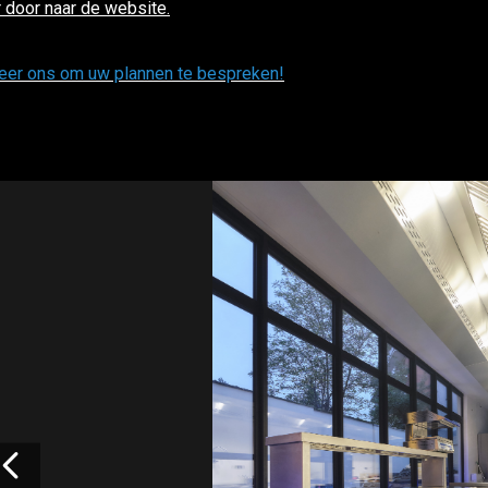
r door naar de website.
eer ons om uw plannen te bespreken!
Vorige