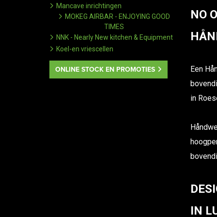
Mancave inrichtingen
NO 
MOKEG AIRBAR - ENJOYING GOOD
TIMES
HÅN
NNK - Nearly New kitchen & Equipment
Koel-en vriescellen
Een Hån
ONLINE STOCK EN PROMOTIES
bovendi
in Roese
Håndwer
hoogperf
bovendi
DES
IN L