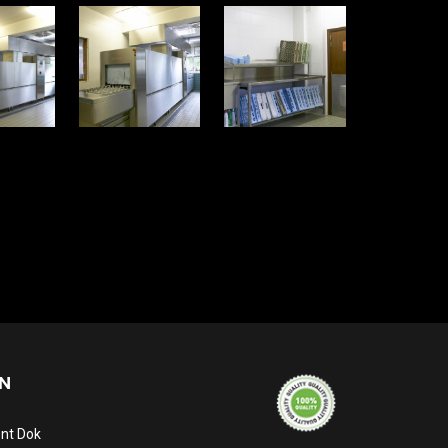
N
ent Dok