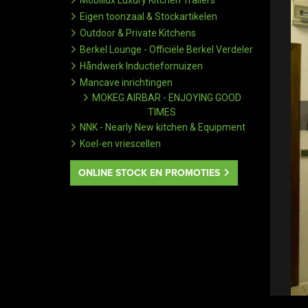
Mobillux Luxury Kitchen Trailers
Eigen toonzaal & Stockartikelen
Outdoor & Private Kitchens
Berkel Lounge - Officiële Berkel Verdeler
Håndwerk Inductiefornuizen
Mancave inrichtingen
MOKEG AIRBAR - ENJOYING GOOD
TIMES
NNK - Nearly New kitchen & Equipment
Koel-en vriescellen
ONLINE STOCK EN PROMOTIES