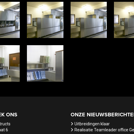
EK ONS
ONZE NIEUWSBERICHTE
tructs
Uitbreidingen klaar
at 6
Realisatie Teamleader office G