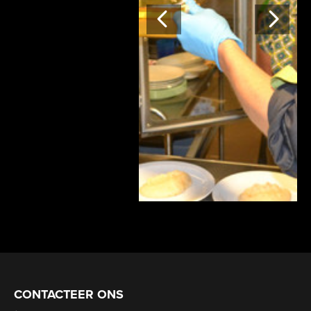
Vorige
Vo
CONTACTEER ONS