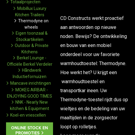
Totaalprojecten
Mobillux Luxury
Kitchen Trailers
CD Constructs werkt proactief
Thermodyne on
aan antwoorden op nieuwe
wheels
Eigen toonzaal &
noden. Bewijs? De ontwikkeling
Stockartikelen
en bouw van een mobiel
Outdoor & Private
Kitchens
onderdeel voor uw favoriete
Berkel Lounge -
warmhoudtoestel: Thermodyne.
Officiële Berkel Verdeler
Håndwerk
Hoe werkt het? U krijgt een​
Inductiefornuizen
warmhoudtoestel en
Mancave inrichtingen
MOKEG AIRBAR -
transportkar ineen. Uw
ENJOYING GOOD TIMES
Thermodyne-toestel rijdt dus op
NNK - Nearly New
wieltjes en de bedeling van uw
kitchen & Equipment
Koel-en vriescellen
maaltijden in de zorgsector
loopt op rolletjes.
ONLINE STOCK EN
PROMOTIES