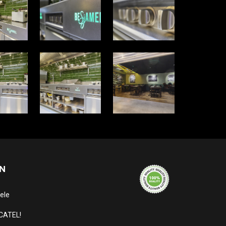
N
ele
CATEL!