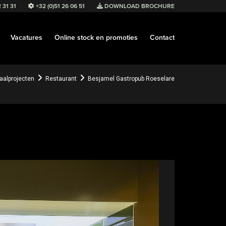
 31 31
+32 (0)51 26 06 51
DOWNLOAD BROCHURE
Vacatures
Online stock en promoties
Contact
aalprojecten
Restaurant
Besjamel Gastropub Roeselare