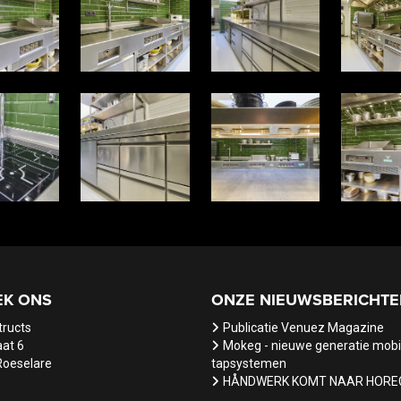
EK ONS
ONZE NIEUWSBERICHTE
tructs
Publicatie Venuez Magazine
at 6
Mokeg - nieuwe generatie mobi
Roeselare
tapsystemen
HÅNDWERK KOMT NAAR HORE