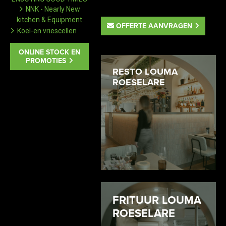
NNK - Nearly New
kitchen & Equipment
OFFERTE AANVRAGEN
Koel-en vriescellen
ONLINE STOCK EN
PROMOTIES
RESTO LOUMA
ROESELARE
FRITUUR LOUMA
ROESELARE