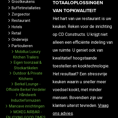
Grootkeukens
TOTAALOPLOSSINGEN
Buffetinstallaties
VAN TOPKWALITEIT
Zorgsector
Het hart van uw restaurant is uw
Restaurant
keuken. Reken voor de inrichting
Hotels
Retail
op CD Constructs. U krijgt niet
Onderwijs
alleen een efficiënte indeling van
Particulieren
uw ruimte. U geniet ook van
Mobillux Luxury
Kitchen Trailers
kwalitatief hoogstaande
Eigen toonzaal &
toestellen en kooktechnologie.
Stockartikelen
Outdoor & Private
Het resultaat? Een stressvrije
Kitchens
keuken waarin u sneller meer
Berkel Lounge -
voedsel kookt, met minder
Officiële Berkel Verdeler
Håndwerk
mensen. Bovendien zijn uw
Inductiefornuizen
klanten uiterst tevreden.
Vraag
Mancave inrichtingen
MOKEG AIRBAR -
ons advies
.
ENJOYING GOOD TIMES