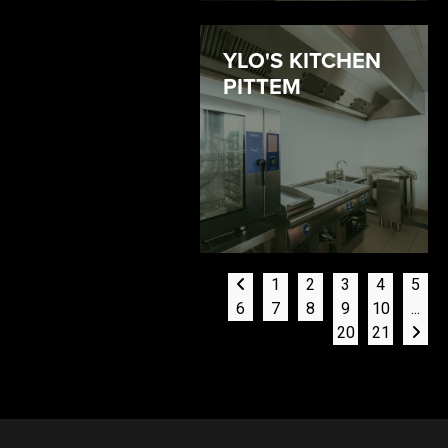
YLO'S KITCHEN
PITTEM
1
2
3
4
5
6
7
8
9
10
...
20
21