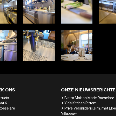
EK ONS
ONZE NIEUWSBERICHTE
tructs
Bistro Maison Marie Roeselare
at 6
Ylo's Kitchen Pittem
Roeselare
Privé Versnijderij i.s.m. met Elb
Villabouw