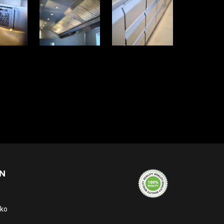
N
eko