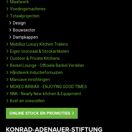
Maatwerk
Voedingsmachines
Totaalprojecten
Design
Bouwsector
Dampkappen
Mobillux Luxury Kitchen Trailers
Eigen toonzaal & Stockartikelen
Outdoor & Private Kitchens
Berkel Lounge - Officiële Berkel Verdeler
Håndwerk Inductiefornuizen
Mancave inrichtingen
MOKEG AIRBAR - ENJOYING GOOD TIMES
NNK - Nearly New kitchen & Equipment
Koel-en vriescellen
ONLINE STOCK EN PROMOTIES
KONRAD-ADENAUER-STIFTUNG