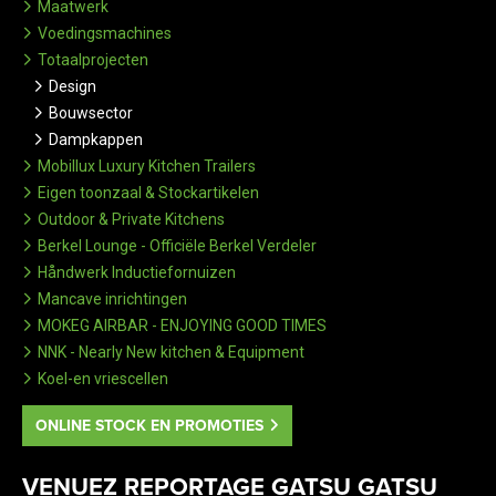
Maatwerk
Voedingsmachines
Totaalprojecten
Design
Bouwsector
Dampkappen
Mobillux Luxury Kitchen Trailers
Eigen toonzaal & Stockartikelen
Outdoor & Private Kitchens
Berkel Lounge - Officiële Berkel Verdeler
Håndwerk Inductiefornuizen
Mancave inrichtingen
MOKEG AIRBAR - ENJOYING GOOD TIMES
NNK - Nearly New kitchen & Equipment
Koel-en vriescellen
ONLINE STOCK EN PROMOTIES
VENUEZ REPORTAGE GATSU GATSU