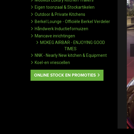
Mobillux Luxury Kitchen Trailers
Eigen toonzaal & Stockartikelen
Outdoor & Private Kitchens
Berkel Lounge - Officiële Berkel Verdeler
Håndwerk Inductiefornuizen
Mancave inrichtingen
MOKEG AIRBAR - ENJOYING GOOD
TIMES
NNK - Nearly New kitchen & Equipment
Koel-en vriescellen
ONLINE STOCK EN PROMOTIES