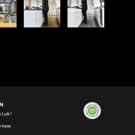
N
 Luik !
n kaas