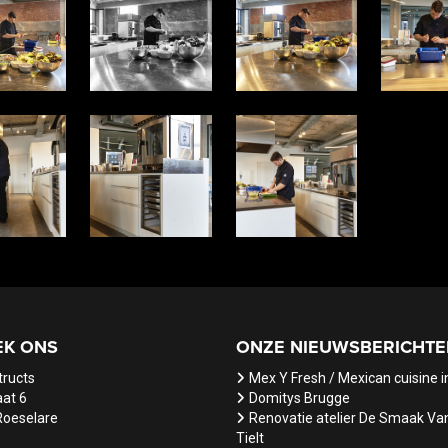
EK ONS
ONZE NIEUWSBERICHTE
tructs
Mex Y Fresh / Mexican cuisine in
at 6
Domitys Brugge
Roeselare
Renovatie atelier De Smaak Va
Tielt