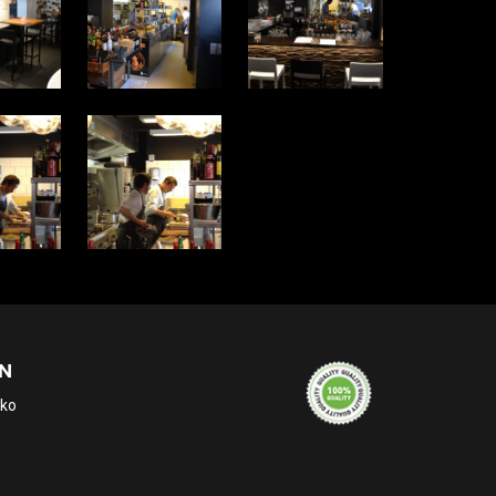
N
eko