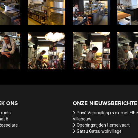
EK ONS
ONZE NIEUWSBERICHTE
tructs
Privé Versnijderij i.s.m. met Elb
at 6
Villabouw
Roeselare
Openingstijden Hemelvaart
Gatsu Gatsu wokvillage