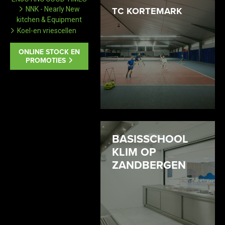
NNK - Nearly New
TC KORTEMARK
kitchen & Equipment
Koel-en vriescellen
ONLINE STOCK EN
PROMOTIES
BASISSCHOOL
KLIM OP
ZANDBERGEN