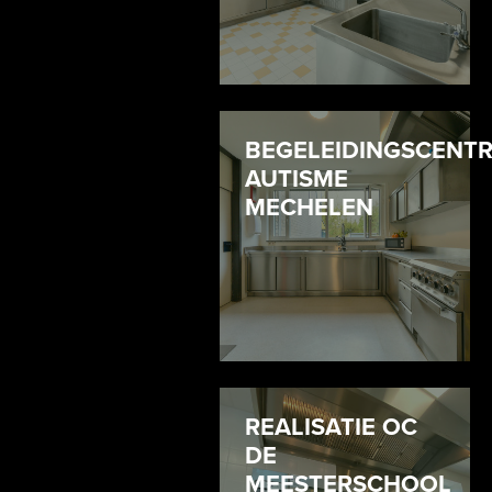
BEGELEIDINGSCENT
AUTISME
MECHELEN
REALISATIE OC
DE
MEESTERSCHOOL