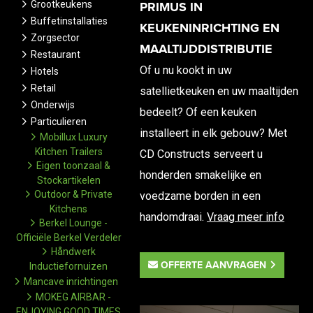
Grootkeukens
PRIMUS IN
Buffetinstallaties
KEUKENINRICHTING EN
Zorgsector
MAALTIJDDISTRIBUTIE
Restaurant
Of u nu kookt in uw
Hotels
Retail
satellietkeuken en uw maaltijden
Onderwijs
bedeelt? Of een keuken
Particulieren
installeert in elk gebouw? Met
Mobillux Luxury
Kitchen Trailers
CD Constructs serveert u
Eigen toonzaal &
honderden smakelijke en
Stockartikelen
Outdoor & Private
voedzame borden in een
Kitchens
handomdraai.
Vraag meer info
Berkel Lounge -
Officiële Berkel Verdeler
Håndwerk
OFFERTE AANVRAGEN
Inductiefornuizen
Mancave inrichtingen
MOKEG AIRBAR -
ENJOYING GOOD TIMES