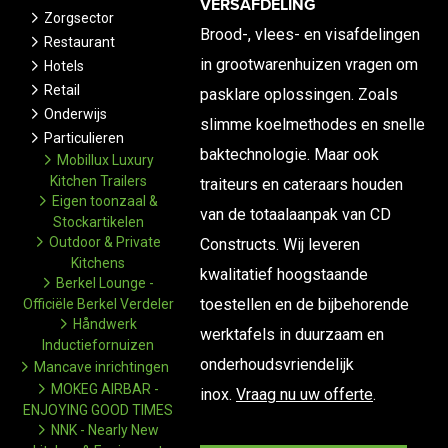
VERSAFDELING
Zorgsector
Brood-, vlees- en visafdelingen
Restaurant
in grootwarenhuizen vragen om
Hotels
Retail
pasklare oplossingen. Zoals
Onderwijs
slimme koelmethodes en snelle
Particulieren
baktechnologie. Maar ook
Mobillux Luxury
Kitchen Trailers
traiteurs en cateraars houden
Eigen toonzaal &
van de totaalaanpak van CD
Stockartikelen
Outdoor & Private
Constructs. Wij leveren
Kitchens
kwalitatief hoogstaande
Berkel Lounge -
toestellen en de bijbehorende
Officiële Berkel Verdeler
Håndwerk
werktafels in duurzaam en
Inductiefornuizen
onderhoudsvriendelijk
Mancave inrichtingen
MOKEG AIRBAR -
inox.
Vraag nu uw offerte
.
ENJOYING GOOD TIMES
NNK - Nearly New