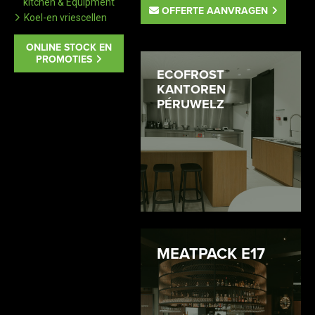
kitchen & Equipment
OFFERTE AANVRAGEN
Koel-en vriescellen
ONLINE STOCK EN
PROMOTIES
ECOFROST
KANTOREN
PÉRUWELZ
MEATPACK E17