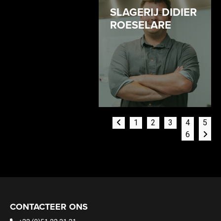
SLAGERIJ DIDIER
ROESELARE
1
2
3
4
5
6
CONTACTEER ONS