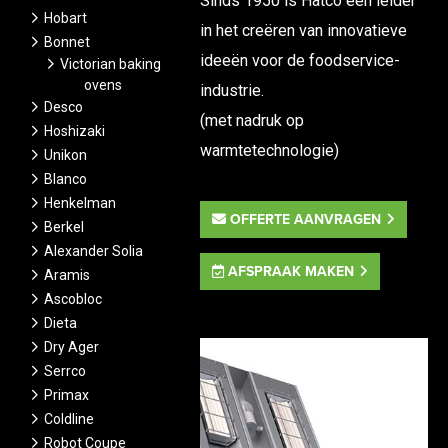
Sinds 1950 is Hatco een leider
Hobart
in het creëren van innovatieve
Bonnet
ideeën voor de foodservice-
Victorian baking
ovens
industrie.
Desco
(met nadruk op
Hoshizaki
warmtetechnologie)
Unikon
Blanco
Henkelman
OFFERTE AANVRAGEN
Berkel
Alexander Solia
AFSPRAAK MAKEN
Aramis
Ascobloc
Dieta
Dry Ager
Serrco
Primax
Coldline
Robot Coupe