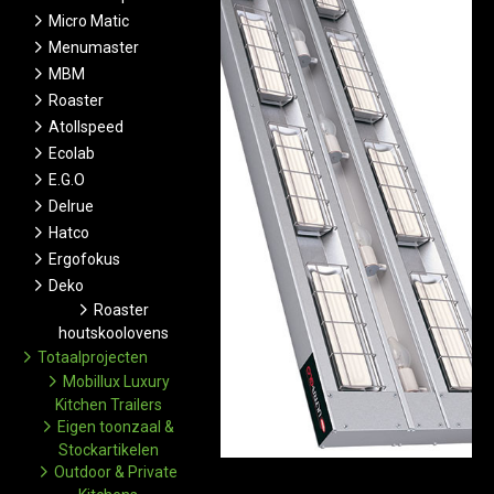
Micro Matic
Menumaster
MBM
Roaster
Atollspeed
Ecolab
E.G.O
Delrue
Hatco
Ergofokus
Deko
Roaster
houtskoolovens
Totaalprojecten
Mobillux Luxury
Kitchen Trailers
Eigen toonzaal &
Stockartikelen
Outdoor & Private