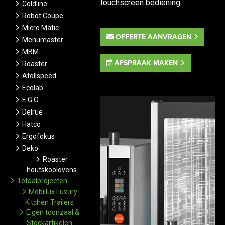
touchscreen bediening.
Coldline
Robot Coupe
Micro Matic
OFFERTE AANVRAGEN
Menumaster
MBM
AFSPRAAK MAKEN
Roaster
Atollspeed
Ecolab
E.G.O
Delrue
Hatco
Ergofokus
Deko
Roaster
houtskoolovens
Totaalprojecten
Mobillux Luxury
Kitchen Trailers
Eigen toonzaal &
Stockartikelen