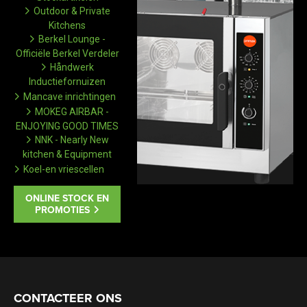
Outdoor & Private
Kitchens
Berkel Lounge -
Officiële Berkel Verdeler
Håndwerk
Inductiefornuizen
Mancave inrichtingen
MOKEG AIRBAR -
ENJOYING GOOD TIMES
NNK - Nearly New
kitchen & Equipment
Koel-en vriescellen
ONLINE STOCK EN
PROMOTIES
CONTACTEER ONS