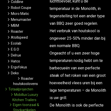
luchttoevoer, kunt u de
Coldline
Robot Coupe
temperatuur in de Monolith, in
Micro Matic
tegenstelling tot een ander type
Menumaster
van BBQ zeer goed regelen.
MBM
Het verbruik van houtskool is
Roaster
Atollspeed
ongeveer 25-50% minder dan bij
Ecolab
een normale BBQ.
E.G.O
Ongeacht of u een zeer hoge
Delrue
temperaturen nodig hebt om te
Hatco
Ergofokus
barbecueën van een perfecte
Deko
steak of het roken van een groot
Roaster
hoeveelheid vlees uren bij een
houtskoolovens
Totaalprojecten
lage temperaturen – de Monolith
Mobillux Luxury
is uw grill.
Kitchen Trailers
Eigen toonzaal &
De Monolith is ook de perfecte
Stockartikelen