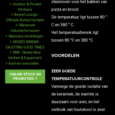
steenoven voor het bakken van
Outdoor & Private
pizza en brood.
Kitchens
Berkel Lounge -
De temperatuur ligt tussen 80 °
Officiële Berkel Verdeler
C en 380 ° C.
Håndwerk
Inductiefornuizen
Het temperatuurbereik ligt
Mancave inrichtingen
tussen 80 °C en 380 °C.
MOKEG AIRBAR -
ENJOYING GOOD TIMES
NNK - Nearly New
VOORDELEN
kitchen & Equipment
Koel-en vriescellen
ZEER GOEDE
ONLINE STOCK EN
TEMPERATUURCONTROLE
PROMOTIES
Vanwege de goede isolatie van
de keramiek, de warmte is
duurzaam voor uren, en het
verbruik van houtskool is zeer