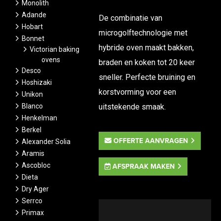
Monolith
Adande
De combinatie van
Hobart
microgolftechnologie met
Bonnet
hybride oven maakt bakken,
Victorian baking
ovens
braden en koken tot 20 keer
Desco
sneller. Perfecte bruining en
Hoshizaki
korstvorming voor een
Unikon
uitstekende smaak.
Blanco
Henkelman
Berkel
OFFERTE AANVRAGEN
Alexander Solia
Aramis
Ascobloc
AFSPRAAK MAKEN
Dieta
Dry Ager
Serrco
Primax