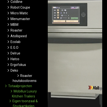
Coldline
Robot Coupe
Micro Matic
Menumaster
MBM
Roaster
Atollspeed
Ecolab
E.G.O
Delrue
Hatco
Ergofokus
Deko
Roaster
houtskoolovens
Totaalprojecten
Mobillux Luxury
Kitchen Trailers
Eigen toonzaal &
Stockartikelen