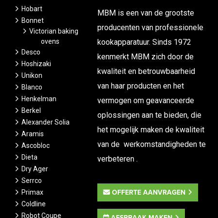
Hobart
MBM is een van de grootste
Bonnet
producenten van professionele
Victorian baking
ovens
kookapparatuur. Sinds 1972
Desco
kenmerkt MBM zich door de
Hoshizaki
kwaliteit en betrouwbaarheid
Unikon
van haar producten en het
Blanco
Henkelman
vermogen om geavanceerde
Berkel
oplossingen aan te bieden, die
Alexander Solia
het mogelijk maken de kwaliteit
Aramis
van de werkomstandigheden te
Ascobloc
Dieta
verbeteren .
Dry Ager
Serrco
OFFERTE AANVRAGEN
Primax
Coldline
Robot Coupe
AFSPRAAK MAKEN