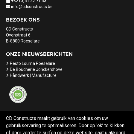
+32 (0)51 22 71 53
info@cdconstructs.be
BEZOEK ONS
CD Constructs
Ovenstraat 6
B-8800 Roeselare
ONZE NIEUWSBERICHTEN
Resto Louma Roeselare
De Boucherie Jonckershove
Håndwerk | Manufacture
CD Constructs maakt gebruik van cookies om uw
gebruikservaring te optimaliseren. Door op ‘ok’ te klikken
Referenties
Nieuws
Vacatures
of door verder te surfen op deze website, gaat u akkoord