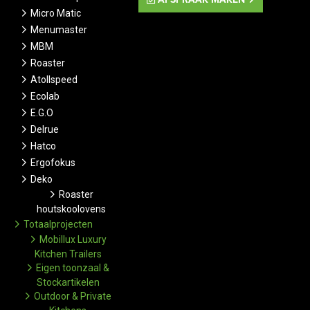
Micro Matic
Menumaster
MBM
Roaster
Atollspeed
Ecolab
E.G.O
Delrue
Hatco
Ergofokus
Deko
Roaster
houtskoolovens
Totaalprojecten
Mobillux Luxury
Kitchen Trailers
Eigen toonzaal &
Stockartikelen
Outdoor & Private